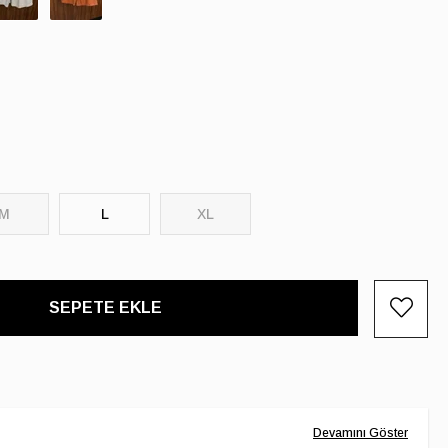
M
L
XL