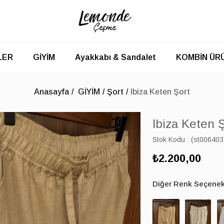
LER
GİYİM
Ayakkabı & Sandalet
KOMBİN ÜR
Anasayfa
GİYİM
Şort
Ibiza Keten Şort
Ibiza Keten 
Stok Kodu
(st006403
₺2.200,00
Diğer Renk Seçenekl