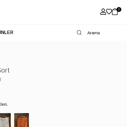
0
ÜNLER
Şort
)
eri.