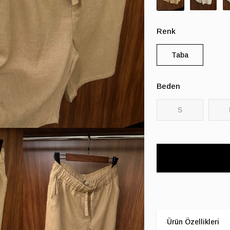
Renk
Taba
Beden
S