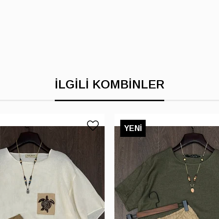
İLGILI KOMBINLER
YENI
ÜRÜN