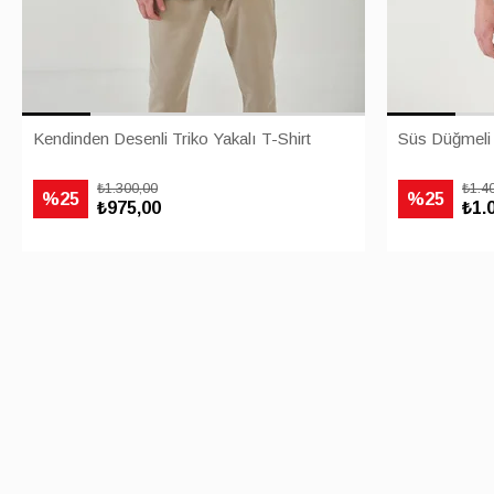
Kendinden Desenli Triko Yakalı T-Shirt
Süs Düğmeli T
₺1.300,00
₺1.4
%25
%25
₺975,00
₺1.