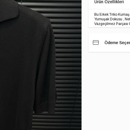
Bu Erkek Triko Kumaş 
Yumuşak Dokusu , Nefe
Vazgeçilmez Parçası O
Ödeme Seçen