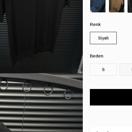
Renk
Siyah
Beden
S