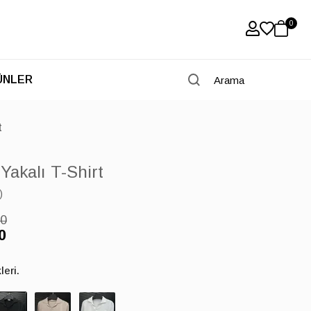
0
ÜNLER
t
Yakalı T-Shirt
)
00
0
eri.