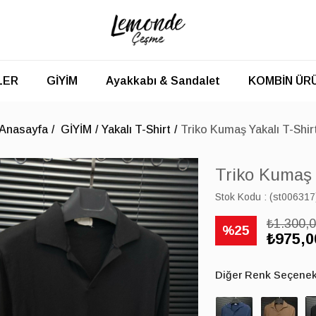
LER
GİYİM
Ayakkabı & Sandalet
KOMBİN ÜR
Anasayfa
GİYİM
Yakalı T-Shirt
Triko Kumaş Yakalı T-Shir
Triko Kumaş 
Stok Kodu
(st006317
₺1.300,
25
₺975,0
Diğer Renk Seçenekl