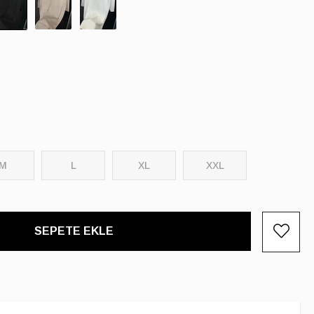
M
L
XL
XXL