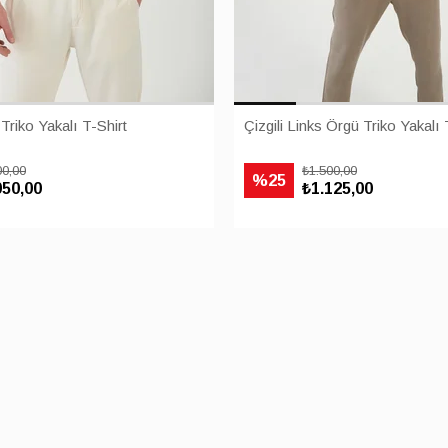
riko Yakalı T-Shirt
Çizgili Links Örgü Triko Yakalı 
00,00
₺1.500,00
%25
050,00
₺1.125,00