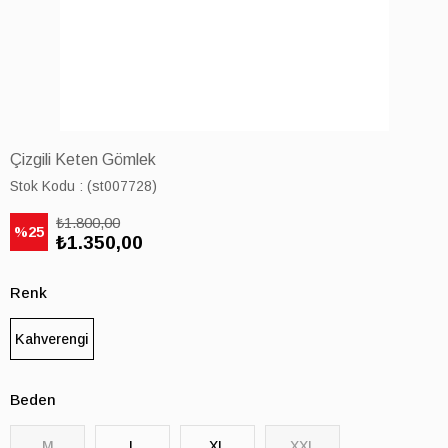
Çizgili Keten Gömlek
Stok Kodu
(st007728)
₺1.800,00
25
₺1.350,00
Renk
Kahverengi
Beden
M
L
XL
XXL