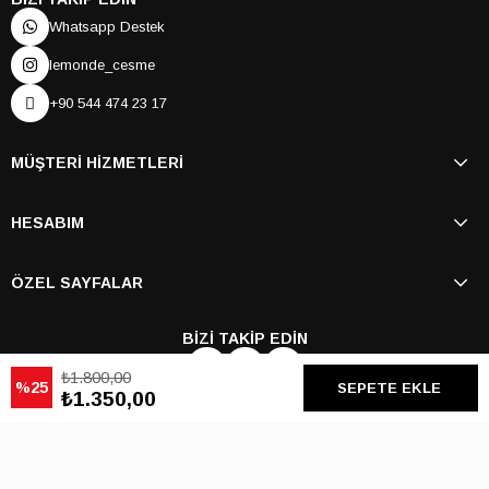
Whatsapp Destek
lemonde_cesme
+90 544 474 23 17
MÜŞTERİ HİZMETLERİ
HESABIM
ÖZEL SAYFALAR
BİZİ TAKİP EDİN
₺1.800,00
25
₺1.350,00