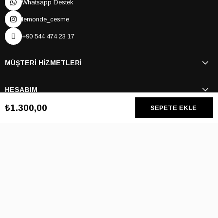
Whatsapp Destek
lemonde_cesme
+90 544 474 23 17
MÜŞTERİ HİZMETLERİ
HESABIM
₺1.300,00
ÖZEL SAYFALAR
BİZİ TAKİP EDİN