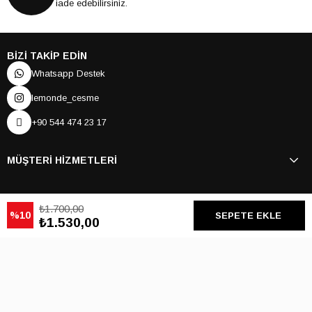
iade edebilirsiniz.
BİZİ TAKİP EDİN
Whatsapp Destek
lemonde_cesme
+90 544 474 23 17
MÜŞTERİ HİZMETLERİ
HESABIM
₺1.700,00
10
₺1.530,00
ÖZEL SAYFALAR
BİZİ TAKİP EDİN