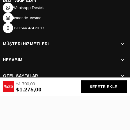
BİZİ TAKİP EDİN
Whatsapp Destek
lemonde_cesme
+90 544 474 23 17
MÜŞTERİ HİZMETLERİ
HESABIM
ÖZEL SAYFALAR
₺1.700,00
25
₺1.275,00
BİZİ TAKİP EDİN