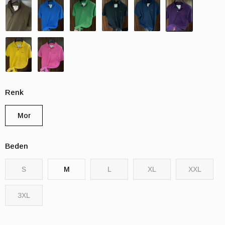
Renk
Mor
Beden
S
M
L
XL
XXL
3XL