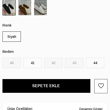
Renk
Siyah
Beden
40
41
42
43
44